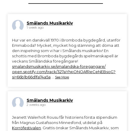
Smålands Musikarkiv
1 week ago
Hur var en danskväll 1970 i Bromboda bygdegård, utanför
Emmaboda? Mycket, mycket hög stämning att döma att
den inspelning som vi har i Smålands musikarkiv! En
schottis med Bromboda bygdegårds spelmanskapell är
veckans Småländska föregångare!
smalandsmusikarkiv.se/smalandska-foregangare/
open.spotify.com/track/327aYhpONOAfReCeNEBsoG?
si=66b1b66d1fa74a5a
...
See More
Smålands Musikarkiv
2 weeks ago
Jeanett Walerholt Rousu får historiens första stipendium
från Magnus Gustafssons Minnesfond, utdelat på
Korröfestivalen
. Grattis önskar Smålands Musikarkiv, som