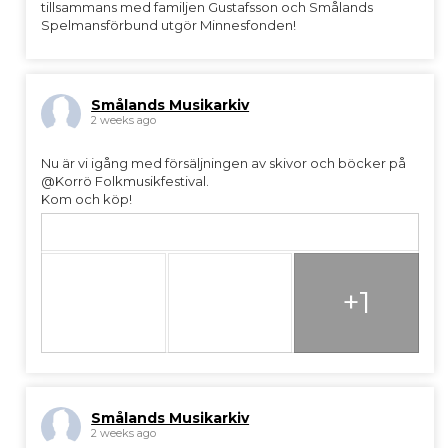
tillsammans med familjen Gustafsson och Smålands
Spelmansförbund utgör Minnesfonden!
Smålands Musikarkiv
2 weeks ago
Nu är vi igång med försäljningen av skivor och böcker på
@Korrö Folkmusikfestival.
Kom och köp!
+1
Smålands Musikarkiv
2 weeks ago