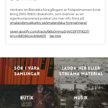
Veckans småländska föregångare är fiolspelmannen Ernst
Bring (1910-1980) i Böksholm, som bränner av en
egenkomponerad polska! Lite mer info finns på
smalandsmusikarkiv.se/smalandska-foregangare/
open.spotify.com/track/66Is0mma3rW031FI7FIED1?
si=ccdd0d4c4cb64605
...
See More
Sök i våra
Ladda ner eller
samlingar
streama material
Butik
Musik