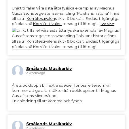
Unikt tillfälle! Våra sista åtta fysiska exemplar av Magnus
Gustafssons tegelstensavhandling "Polskans historia" finns
till salu i
Korröfestivalen
s skiv- & boktält. Endast tillgängliga
på plats på
Korröfestivalen
torsdag till lördag!
...
See More
Smålands Musikarkiv
2 weeks ago
Årets bokloppis blir extra speciell för oss, eftersom vi
kommer att ge alla intäkter från bokloppisen till Magnus
Gustafssons Minnesfond.
En anledning till att komma och fynda!
Smålands Musikarkiv
2 weeks ago