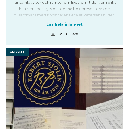
har samlat visor och ramsor om livet förr i tiden, om olika
hantverk och sysslor. I denna bok presenteras de
tillsammans med konstnären Brita af Petersens bilder.
Läs hela inlägget
28 juli 2026
Aktuellt