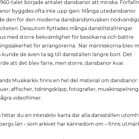
960-talet började antalet dansbanor att minska. Förfall
anor byggdes ofta inte upp igen. Många utedansbanor
de den för den moderna dansbandsmusiken nödvändig
iciteten. Dessutom flyttades många danstillställningar
s med större bekvämlighet för besökarna och bättre
ingssäkerhet för arrangörerna. När människorna blev 
 kunde de även ta sig till dansställen längre bort. Det
de att det blev färre, men större, dansbanor kvar.
ands Musikarkiv finns en hel del material om dansbanor:
juer, affischer, tidningsklipp, fotografier, musikinspelnin
ågra videofilmer.
hittar du en interaktiv karta där alla dansställen utomh
ergs län – som arkivet har kännedom om – finns utmärk