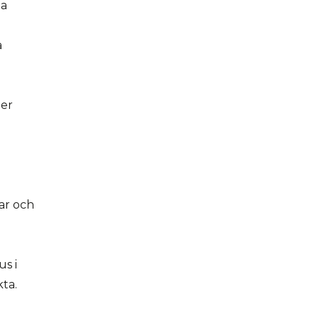
na
a
mer
gar och
us i
ta.