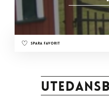
Spara favorit
Utedansb