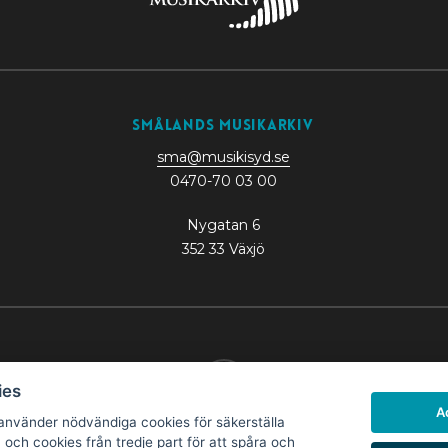
Smålands Musikarkiv
sma@musikisyd.se
0470-70 03 00
Nygatan 6
352 33 Växjö
ies
A
nvänder nödvändiga cookies för säkerställa
Hantera cookies
och cookies från tredje part för att spåra och