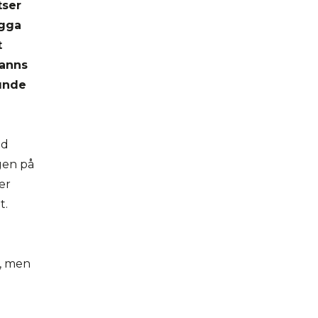
tser
ygga
t
fanns
kunde
ed
gen på
er
t.
s, men