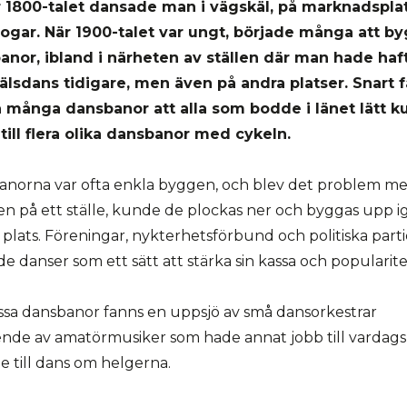
 1800-talet dansade man i vägskäl, på marknadspla
 logar. När 1900-talet var ungt, började många att b
anor, ibland i närheten av ställen där man hade haf
älsdans tidigare, men även på andra platser. Snart 
å många dansbanor att alla som bodde i länet lätt 
 till flera olika dansbanor med cykeln.
anorna var ofta enkla byggen, och blev det problem m
n på ett ställe, kunde de plockas ner och byggas upp i
plats. Föreningar, nykterhetsförbund och politiska parti
e danser som ett sätt att stärka sin kassa och popularite
essa dansbanor fanns en uppsjö av små dansorkestrar
nde av amatörmusiker som hade annat jobb till vardag
e till dans om helgerna.