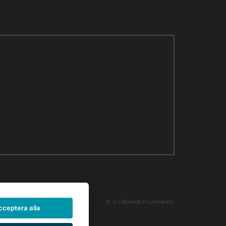
© Smålands Musikarkiv
cceptera alla