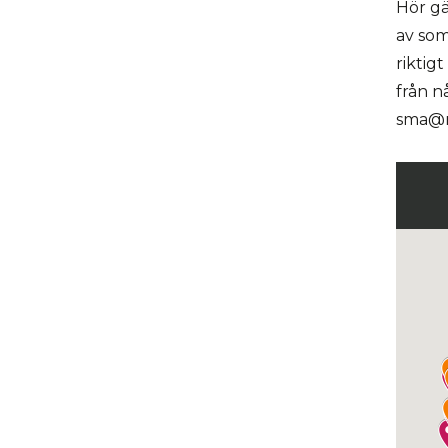
Hör gä
av som
riktig
från n
sma@mu