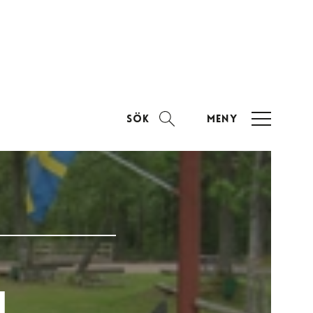
Sök
Meny
i
n