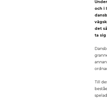
Under
och i
dansb
vägsk
det s
ta sig
Dansb
granne
annan 
ordnad
Till d
beståe
spelad