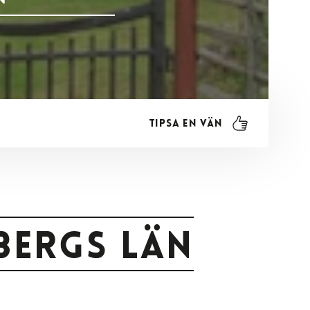
Tipsa en vän
bergs län