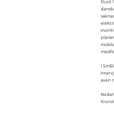
Runt 1
dansb
sakna
elektr
inomhu
planer
mobila
medför
I Smål
interv
även n
Nedan 
Kronob