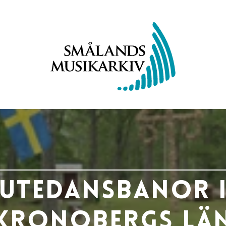
Utedansbanor 
Kronobergs lä