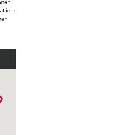
innen
at inte
nnen