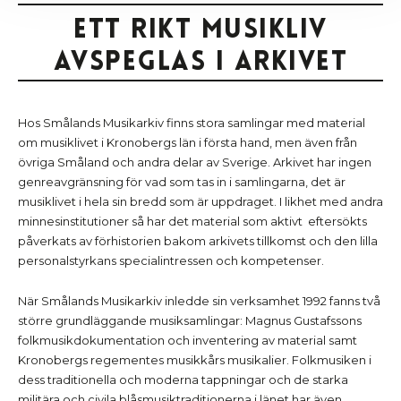
Ett rikt musikliv
avspeglas i arkivet
Hos Smålands Musikarkiv finns stora samlingar med material
om musiklivet i Kronobergs län i första hand, men även från
övriga Småland och andra delar av Sverige. Arkivet har ingen
genreavgränsning för vad som tas in i samlingarna, det är
musiklivet i hela sin bredd som är uppdraget. I likhet med andra
minnesinstitutioner så har det material som aktivt eftersökts
påverkats av förhistorien bakom arkivets tillkomst och den lilla
personalstyrkans specialintressen och kompetenser.
När Smålands Musikarkiv inledde sin verksamhet 1992 fanns två
större grundläggande musiksamlingar: Magnus Gustafssons
folkmusikdokumentation och inventering av material samt
Kronobergs regementes musikkårs musikalier. Folkmusiken i
dess traditionella och moderna tappningar och de starka
militära och civila blåsmusiktraditionerna i länet har även