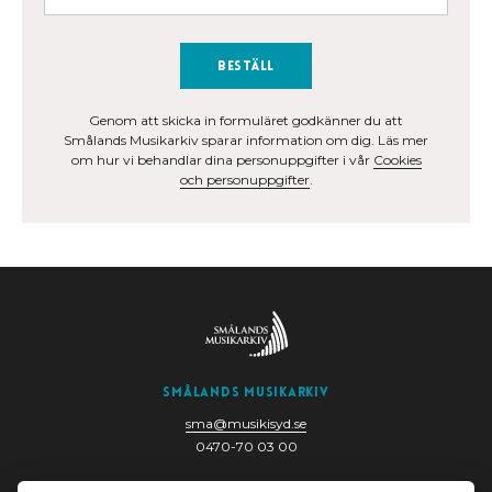
Beställ
Genom att skicka in formuläret godkänner du att
Smålands Musikarkiv sparar information om dig. Läs mer
om hur vi behandlar dina personuppgifter i vår
Cookies
och personuppgifter
.
Smålands Musikarkiv
sma@musikisyd.se
0470-70 03 00
Nygatan 6