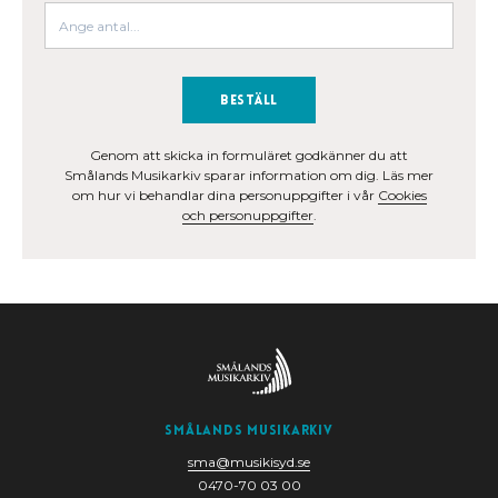
Beställ
Genom att skicka in formuläret godkänner du att
Smålands Musikarkiv sparar information om dig. Läs mer
om hur vi behandlar dina personuppgifter i vår
Cookies
och personuppgifter
.
Smålands Musikarkiv
sma@musikisyd.se
0470-70 03 00