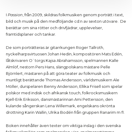
I
Passion
, från 2009, skildras folkmusiken genom porträtt i text,
bild och musik på den medföljande cd:n av sexton utövare. De
berättar om sina rötter och drivfjädrar, upplevelser,
framtidsplaner och tankar.
De som porträtteras är gitarrkungen Roger Tallroth,
nyckelharpsvirtuosen Johan Hedin, kompositören Mats Edén,
låtskrivaren O`torgs Kajsa Abrahamsson, spelmannen Kalle
Almlöf, nestorn Pers Hans, slängpolskans mästare Pelle
Björnlert, mästaren på att göra teater av folkmusik och
muntligt berättande Thomas Andersson, världsmusikern Ale
Möller, durspelaren Benny Andersson, Ellika Frisell som spelar
polskor med indisk och afrikansk touch, folkrocksmusikern
Kjell-Erik Eriksson, dansmästarinnan Ami Pettersson, den
kulande sångerskan Lena Willemark, engelskans okrönta
drottning Karin Wallin, Ulrika Bodén från gruppen Ranarim m fl.
Boken innehåller även texter om viktiga inslag i den svenska
folkmusikmiljön som spelmanslag, visa, spelmansstämma,