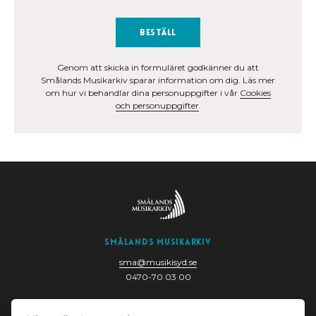
Beställ
Genom att skicka in formuläret godkänner du att
Smålands Musikarkiv sparar information om dig. Läs mer
om hur vi behandlar dina personuppgifter i vår
Cookies
och personuppgifter
.
Smålands Musikarkiv
sma@musikisyd.se
0470-70 03 00
Nygatan 6