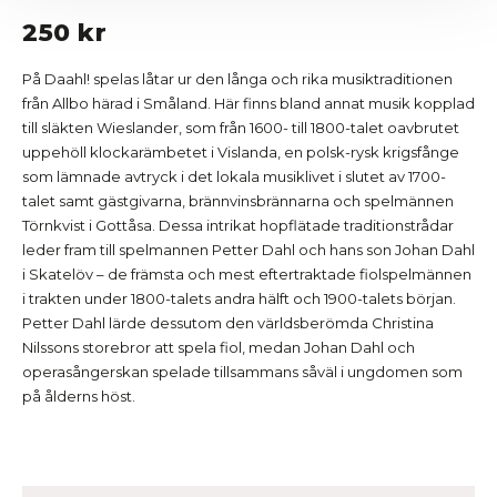
250 kr
På Daahl! spelas låtar ur den långa och rika musiktraditionen
från Allbo härad i Småland. Här finns bland annat musik kopplad
till släkten Wieslander, som från 1600- till 1800-talet oavbrutet
uppehöll klockarämbetet i Vislanda, en polsk-rysk krigsfånge
som lämnade avtryck i det lokala musiklivet i slutet av 1700-
talet samt gästgivarna, brännvinsbrännarna och spelmännen
Törnkvist i Gottåsa. Dessa intrikat hopflätade traditionstrådar
leder fram till spelmannen Petter Dahl och hans son Johan Dahl
i Skatelöv – de främsta och mest eftertraktade fiolspelmännen
i trakten under 1800-talets andra hälft och 1900-talets början.
Petter Dahl lärde dessutom den världsberömda Christina
Nilssons storebror att spela fiol, medan Johan Dahl och
operasångerskan spelade tillsammans såväl i ungdomen som
på ålderns höst.