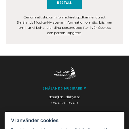
Beställ
Genom att skicka in formuläret godkänner du att
Smålands Musikarkiv sparar information om dig. Läs mer
om hur vi behandlar dina personuppgifter i vår
Cookies
och personuppgifter
.
Smålands Musikarkiv
sma@musikisyd.se
0470-70 03 00
Nygatan 6
Vi använder cookies
352 33 Växjö