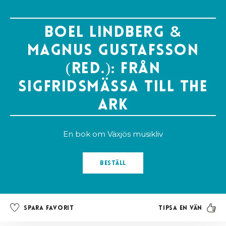
Boel Lindberg
&
Magnus Gustafsson
(red.): Från
Sigfridsmässa till The
Ark
En bok om Växjös musikliv
Beställ
Tipsa en vän
Spara favorit