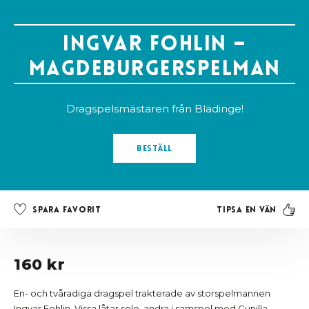
Ingvar Fohlin –
magdeburgerspelman
Dragspelsmästaren från Blädinge!
Beställ
Tipsa en vän
Spara favorit
160 kr
En- och tvåradiga dragspel trakterade av storspelmannen
Ingvar Fohlin. Vissa låtar solo, andra i samspel med Gunilla