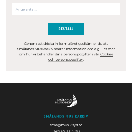
Beställ
Genom att skicka in formuläret godkänner du att
Smålands Musikarkiv sparar information om dig. Läs mer
om hur vi behandlar dina personuppgifter i vår
Cookies
och personuppgifter
.
Smålands Musikarkiv
sma@musikisyd.se
0470-70 03 00