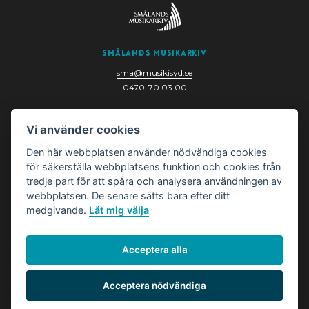
Smålands Musikarkiv
sma@musikisyd.se
0470-70 03 00
Nygatan 6
Vi använder cookies
352 33 Växjö
Den här webbplatsen använder nödvändiga cookies
för säkerställa webbplatsens funktion och cookies från
tredje part för att spåra och analysera användningen av
webbplatsen. De senare sätts bara efter ditt
medgivande.
Låt mig välja
Acceptera alla
© Smålands Musikarkiv
Acceptera nödvändiga
Hantera cookies
Läs om cookies och personuppgifter
här