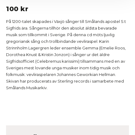
100 kr
På 1200-talet skapades i Växjö sånger till Smålands apostel S:t
Sigfrids ära. Sångerna tillhör den absolut äldsta bevarade
musik som tillkommit i Sverige. På denna cd möts ljuvlig
gregoriansk sång och trollbindande vevliraspel. Karin
Strinnholm Lagergren leder ensemble Gemma (Emelie Roos,
Dorothea Knust & Kristin Jonzon) i sånger ur det äldre
Sigfridsofficiet (Celebremus karissimi) tillsammans med en av
Sveriges mest lovande unga musiker inom tidig musik och
folkmusik: vevliraspelaren Johannes Geworkian Hellman.
Skivan har producerats av Sterling records i samarbete med
Smålands Musikarkiv.