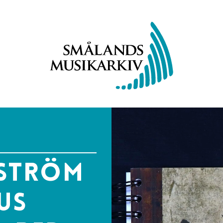
oström
us