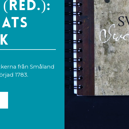
(red.):
ats
k
ckerna från Småland
örjad 1783.