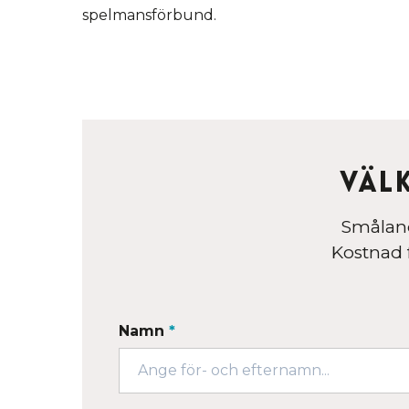
spelmansförbund.
Väl
Småland
Kostnad f
Namn
*