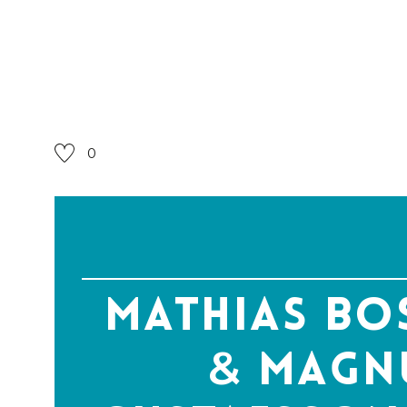
0
Mathias B
Magn
&