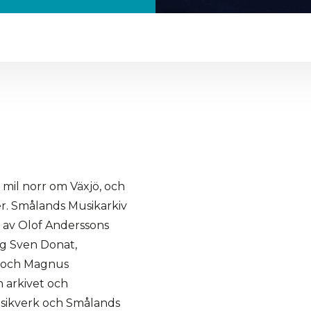
 mil norr om Växjö, och
r. Smålands Musikarkiv
l av Olof Anderssons
ng Sven Donat,
m och Magnus
 arkivet och
sikverk och Smålands