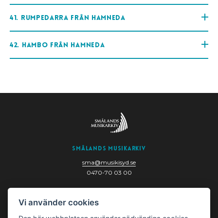
41. Rumpedarra från Hamneda
42. Hambo från Hamneda
Smålands Musikarkiv
sma@musikisyd.se
0470-70 03 00
Nygatan 6
Vi använder cookies
352 33 Växjö