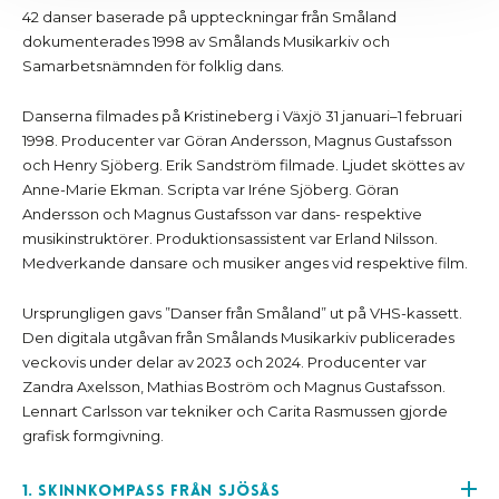
42 danser baserade på uppteckningar från Småland
dokumenterades 1998 av Smålands Musikarkiv och
Samarbetsnämnden för folklig dans.
Danserna filmades på Kristineberg i Växjö 31 januari–1 februari
1998. Producenter var Göran Andersson, Magnus Gustafsson
och Henry Sjöberg. Erik Sandström filmade. Ljudet sköttes av
Anne-Marie Ekman. Scripta var Iréne Sjöberg. Göran
Andersson och Magnus Gustafsson var dans- respektive
musikinstruktörer. Produktionsassistent var Erland Nilsson.
Medverkande dansare och musiker anges vid respektive film.
Ursprungligen gavs ”Danser från Småland” ut på VHS-kassett.
Den digitala utgåvan från Smålands Musikarkiv publicerades
veckovis under delar av 2023 och 2024. Producenter var
Zandra Axelsson, Mathias Boström och Magnus Gustafsson.
Lennart Carlsson var tekniker och Carita Rasmussen gjorde
grafisk formgivning.
1. Skinnkompass från Sjösås