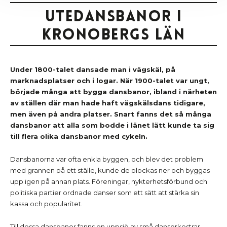
Utedansbanor i
Kronobergs län
Under 1800-talet dansade man i vägskäl, på
marknadsplatser och i logar. När 1900-talet var ungt,
började många att bygga dansbanor, ibland i närheten
av ställen där man hade haft vägskälsdans tidigare,
men även på andra platser. Snart fanns det så många
dansbanor att alla som bodde i länet lätt kunde ta sig
till flera olika dansbanor med cykeln.
Dansbanorna var ofta enkla byggen, och blev det problem
med grannen på ett ställe, kunde de plockas ner och byggas
upp igen på annan plats. Föreningar, nykterhetsförbund och
politiska partier ordnade danser som ett sätt att stärka sin
kassa och popularitet.
Till dessa dansbanor fanns en uppsjö av små dansorkestrar