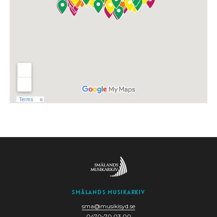
Smålands Musikarkiv
sma@musikisyd.se
0470-70 03 00