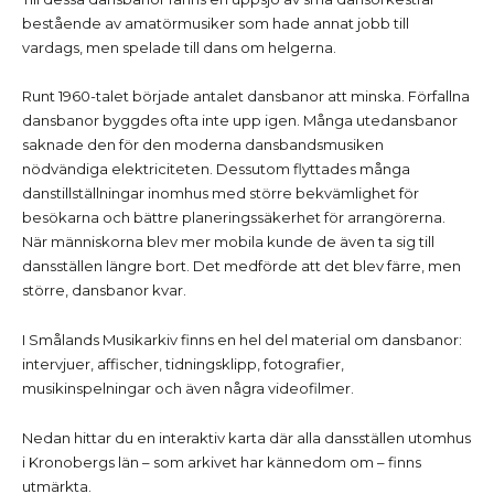
bestående av amatörmusiker som hade annat jobb till
vardags, men spelade till dans om helgerna.
Runt 1960-talet började antalet dansbanor att minska. Förfallna
dansbanor byggdes ofta inte upp igen. Många utedansbanor
saknade den för den moderna dansbandsmusiken
nödvändiga elektriciteten. Dessutom flyttades många
danstillställningar inomhus med större bekvämlighet för
besökarna och bättre planeringssäkerhet för arrangörerna.
När människorna blev mer mobila kunde de även ta sig till
dansställen längre bort. Det medförde att det blev färre, men
större, dansbanor kvar.
I Smålands Musikarkiv finns en hel del material om dansbanor:
intervjuer, affischer, tidningsklipp, fotografier,
musikinspelningar och även några videofilmer.
Nedan hittar du en interaktiv karta där alla dansställen utomhus
i Kronobergs län – som arkivet har kännedom om – finns
utmärkta.