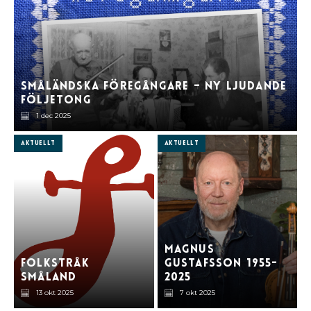
Småländska föregångare – ny ljudande
följetong
1 dec 2025
Aktuellt
Aktuellt
Magnus
Folkstråk
Gustafsson 1955-
Småland
2025
13 okt 2025
7 okt 2025