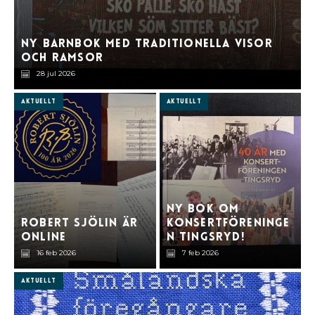
Ny barnbok med traditionella visor
och ramsor
28 jul 2026
Aktuellt
Aktuellt
Ny bok om
Robert Sjölin är
Konsertföreninge
online
n Tingsryd!
16 feb 2026
7 feb 2026
Aktuellt