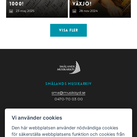
1000!
Växjö!
23 maj 2025
28 nov 2024
Visa fler
Smålands Musikarkiv
sma@musikisyd.se
0470-70 03 00
Nygatan 6
Vi använder cookies
352 33 Växjö
Den här webbplatsen använder nödvändiga cookies
för säkerställa webbplatsens funktion och cookies från