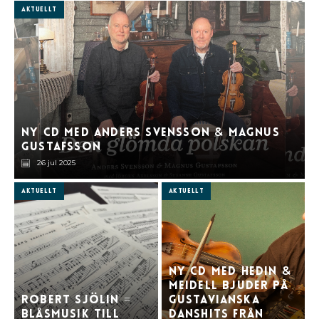
Aktuellt
Ny cd med Anders Svensson
Magnus
&
Gustafsson
26 jul 2025
Aktuellt
Aktuellt
Ny cd med Hedin
&
Meidell bjuder på
Robert Sjölin =
gustavianska
blåsmusik till
danshits från