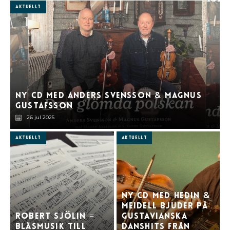
Aktuellt
Ny cd med Anders Svensson
Magnus
&
Gustafsson
26 jul 2025
Aktuellt
Aktuellt
Ny cd med Hedin
&
Meidell bjuder på
Robert Sjölin =
gustavianska
blåsmusik till
danshits från