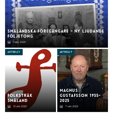
Småländska föregångare – ny ljudande
följetong
1 dec 2025
Aktuellt
Aktuellt
Magnus
Folkstråk
Gustafsson 1955-
Småland
2025
13 okt 2025
7 okt 2025