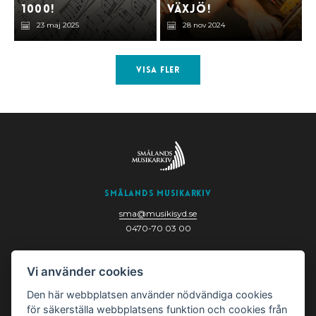
1000!
Växjö!
23 maj 2025
28 nov 2024
Visa fler
Smålands Musikarkiv
sma@musikisyd.se
0470-70 03 00
Nygatan 6
Vi använder cookies
352 33 Växjö
Den här webbplatsen använder nödvändiga cookies
för säkerställa webbplatsens funktion och cookies från