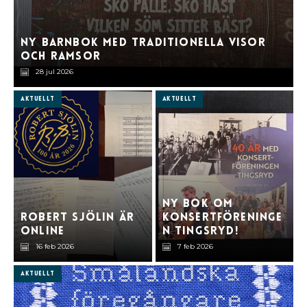
Ny barnbok med traditionella visor
och ramsor
28 jul 2026
Aktuellt
Aktuellt
Ny bok om
Robert Sjölin är
Konsertföreninge
online
n Tingsryd!
16 feb 2026
7 feb 2026
Aktuellt