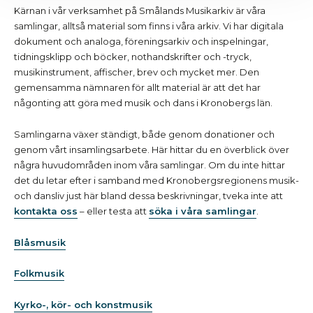
Kärnan i vår verksamhet på Smålands Musikarkiv är våra
samlingar, alltså material som finns i våra arkiv. Vi har digitala
dokument och analoga, föreningsarkiv och inspelningar,
tidningsklipp och böcker, nothandskrifter och -tryck,
musikinstrument, affischer, brev och mycket mer. Den
gemensamma nämnaren för allt material är att det har
någonting att göra med musik och dans i Kronobergs län.
Samlingarna växer ständigt, både genom donationer och
genom vårt insamlingsarbete. Här hittar du en överblick över
några huvudområden inom våra samlingar. Om du inte hittar
det du letar efter i samband med Kronobergsregionens musik-
och dansliv just här bland dessa beskrivningar, tveka inte att
kontakta oss
– eller testa att
söka i våra samlingar
.
Blåsmusik
Folkmusik
Kyrko-, kör- och konstmusik