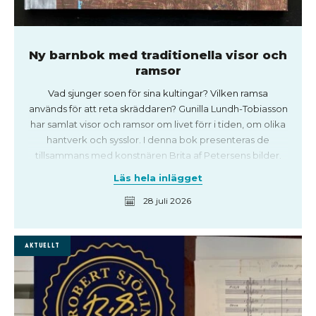
Ny barnbok med traditionella visor och
ramsor
Vad sjunger soen för sina kultingar? Vilken ramsa
används för att reta skräddaren? Gunilla Lundh-Tobiasson
har samlat visor och ramsor om livet förr i tiden, om olika
hantverk och sysslor. I denna bok presenteras de
tillsammans med konstnären Brita af Petersens bilder.
Läs hela inlägget
28 juli 2026
Aktuellt