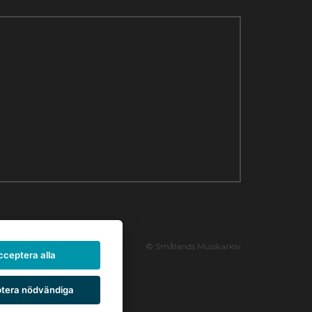
© Smålands Musikarkiv
cceptera alla
tera nödvändiga