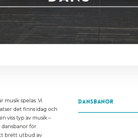
r musik spelas. Vi
Dansbanor
tser det finns idag och
 en viss typ av musik –
r dansbanor för
ett brett utbud av