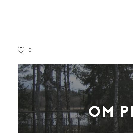
0
Om p