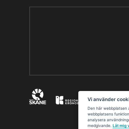
Vi använder cook
Den här webbplatsen a
webbplatsens funktion 
analysera användninge
medgivande.
Låt mig 