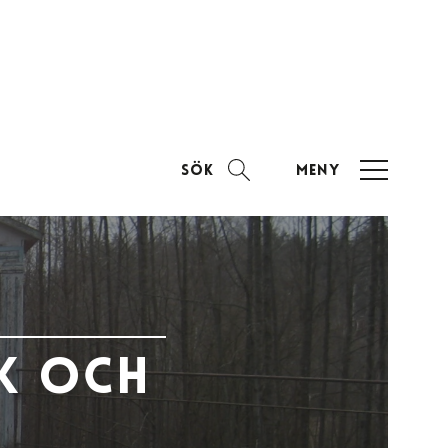
Sök
Meny
k och