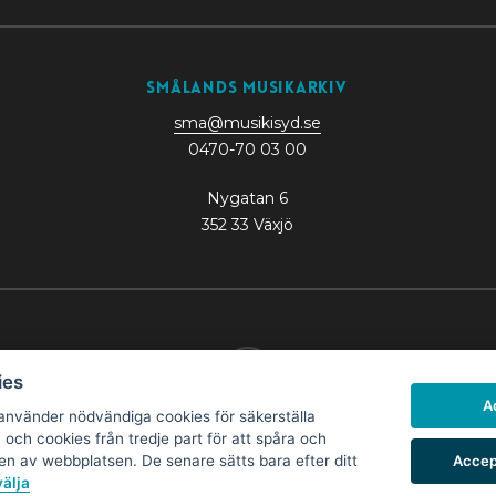
Smålands Musikarkiv
sma@musikisyd.se
0470-70 03 00
Nygatan 6
352 33 Växjö
ies
A
nvänder nödvändiga cookies för säkerställa
Hantera cookies
och cookies från tredje part för att spåra och
Läs om cookies och personuppgifter
här
Accep
n av webbplatsen. De senare sätts bara efter ditt
välja